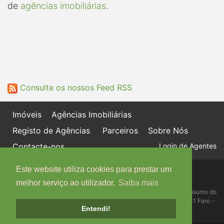
de
agências imobiliárias
.
Consulte os nossos Feed RSS
Imóveis
Agências Imobiliárias
Registo de Agências
Parceiros
Sobre Nós
Contacte-nos
Login de Agentes
Este website utiliza cookies para prestar um
Política de proteção de dados
Livro de Reclamações online
melhor serviço ao utilizador.
Saiba mais
Centro de Informação, Mediação e Arbitragem de Conflitos de Consumo do
Algarve - Edifício Ninho de Empresas, Estrada da Penha, 8005-131 Faro -
Entendi!
Telefone: 289 823 135 cimaal@mail.telepac.pt