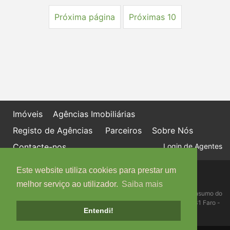
Próxima página
Próximas 10
Imóveis
Agências Imobiliárias
Registo de Agências
Parceiros
Sobre Nós
Contacte-nos
Login de Agentes
Este website utiliza cookies para prestar um
Política de proteção de dados
Livro de Reclamações online
melhor serviço ao utilizador.
Saiba mais
Centro de Informação, Mediação e Arbitragem de Conflitos de Consumo do
Algarve - Edifício Ninho de Empresas, Estrada da Penha, 8005-131 Faro -
Entendi!
Telefone: 289 823 135 cimaal@mail.telepac.pt