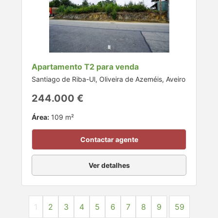
Apartamento T2 para venda
Santiago de Riba-Ul, Oliveira de Azeméis, Aveiro
244.000 €
Área:
109 m²
Contactar agente
Ver detalhes
1
2
3
4
5
6
7
8
9
59