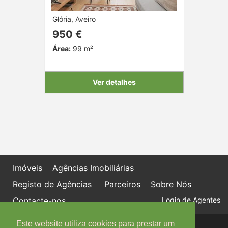
Glória, Aveiro
950 €
Área:
99 m²
Ver detalhes
Imóveis
Agências Imobiliárias
Registo de Agências
Parceiros
Sobre Nós
Contacte-nos
Login de Agentes
Este website utiliza cookies para prestar um
Política de proteção de dados