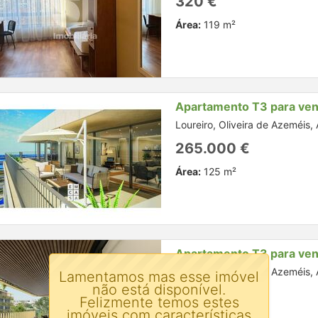
320 €
Área:
119 m²
Apartamento T3 para ve
Loureiro, Oliveira de Azeméis, 
265.000 €
Área:
125 m²
Apartamento T3 para ve
Loureiro, Oliveira de Azeméis, 
Lamentamos mas esse imóvel
não está disponível.
280.000 €
Felizmente temos estes
imóveis com características