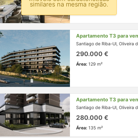
Área:
138 m²
similares na mesma região.
Apartamento T3 para ve
Santiago de Riba-Ul, Oliveira 
290.000 €
Área:
129 m²
Apartamento T3 para ve
Santiago de Riba-Ul, Oliveira 
280.000 €
Área:
135 m²