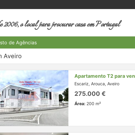
 2006, o local para procurar casa em Portugal
sto de Agências
 Aveiro
Apartamento T2 para ve
Escariz, Arouca, Aveiro
275.000 €
Área:
200 m²