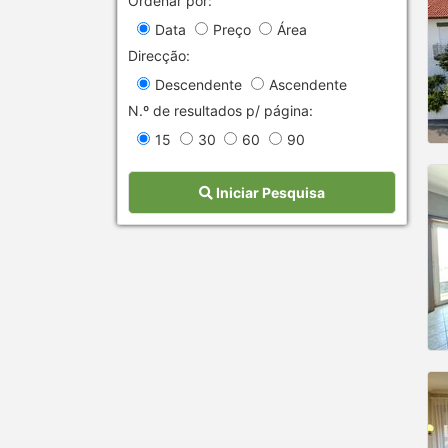
Ordenar por:
Data
Preço
Área
Direcção:
Descendente
Ascendente
N.º de resultados p/ página:
15
30
60
90
Iniciar Pesquisa