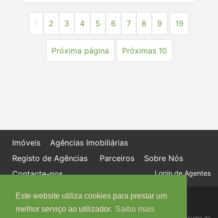
1
2
3
4
5
6
7
8
9
19
Próxima página
Próximas 10
Imóveis
Agências Imobiliárias
Registo de Agências
Parceiros
Sobre Nós
Contacte-nos
Login de Agentes
Este website utiliza cookies para prestar um
Política de proteção de dados
Livro de Reclamações online
melhor serviço ao utilizador.
Saiba mais
Centro de Informação, Mediação e Arbitragem de Conflitos de Consumo do