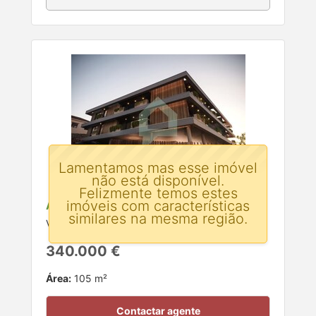
Lamentamos mas esse imóvel
não está disponível.
Felizmente temos estes
imóveis com características
Apartamento T2 para venda
similares na mesma região.
Vila Frescainha (São Pedro), Barcelos, Braga
340.000 €
Área:
105 m²
Contactar agente