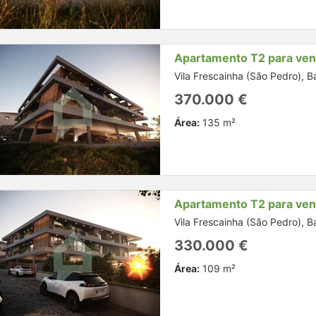
Apartamento T2 para ve
Vila Frescainha (São Pedro), B
370.000 €
Área:
135 m²
Apartamento T2 para ve
Vila Frescainha (São Pedro), B
330.000 €
Área:
109 m²