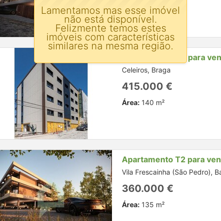
Área:
105 m²
Lamentamos mas esse imóvel
não está disponível.
Felizmente temos estes
imóveis com características
similares na mesma região.
Apartamento T3 para ve
Celeiros, Braga
415.000 €
Área:
140 m²
Apartamento T2 para ve
Vila Frescainha (São Pedro), B
360.000 €
Área:
135 m²