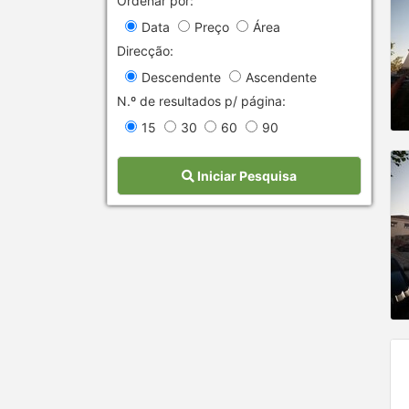
Ordenar por:
Data
Preço
Área
Direcção:
Descendente
Ascendente
N.º de resultados p/ página:
15
30
60
90
Iniciar Pesquisa