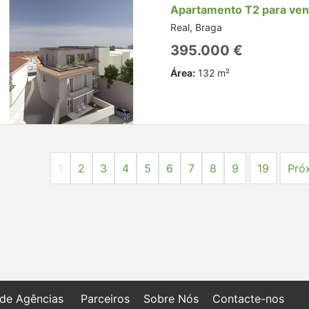
Apartamento T2 para ve
Real, Braga
395.000 €
Área:
132 m²
1
2
3
4
5
6
7
8
9
19
Pró
 de Agências
Parceiros
Sobre Nós
Contacte-nos