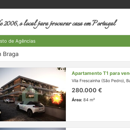
 2006, o local para procurar casa em Portugal
sto de Agências
m Braga
Apartamento T1 para ven
Vila Frescainha (São Pedro), B
280.000 €
Área:
84 m²