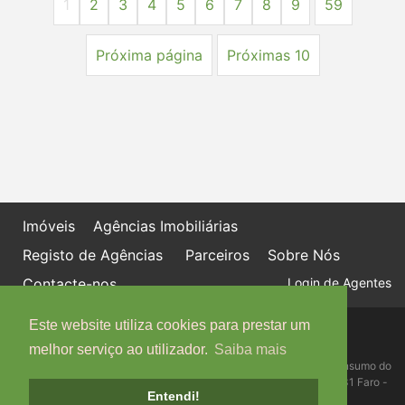
1
2
3
4
5
6
7
8
9
59
Próxima página
Próximas 10
Imóveis
Agências Imobiliárias
Registo de Agências
Parceiros
Sobre Nós
Contacte-nos
Login de Agentes
Este website utiliza cookies para prestar um
Política de proteção de dados
Livro de Reclamações online
melhor serviço ao utilizador.
Saiba mais
Centro de Informação, Mediação e Arbitragem de Conflitos de Consumo do
Algarve - Edifício Ninho de Empresas, Estrada da Penha, 8005-131 Faro -
Entendi!
Telefone: 289 823 135 cimaal@mail.telepac.pt