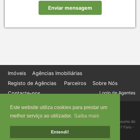
Imóveis
Agências Imobiliárias
Registo de Agências
Parceiros
Sobre Nós
Contacte-nos
Login de Agentes
Este website utiliza cookies para prestar um
Política de proteção de dados
Livro de Reclamações online
melhor serviço ao utilizador.
Saiba mais
Centro de Informação, Mediação e Arbitragem de Conflitos de Consumo do
Algarve - Edifício Ninho de Empresas, Estrada da Penha, 8005-131 Faro -
Entendi!
Telefone: 289 823 135 cimaal@mail.telepac.pt