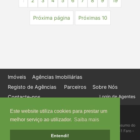
1
2
3
4
5
6
7
8
9
19
Próxima página
Próximas 10
Imóveis
Agências Imobiliárias
Registo de Agências
Parceiros
Sobre Nós
Contacte-nos
Login de Agentes
Este website utiliza cookies para prestar um
Política de proteção de dados
Livro de Reclamações online
melhor serviço ao utilizador.
Saiba mais
Centro de Informação, Mediação e Arbitragem de Conflitos de Consumo do
Algarve - Edifício Ninho de Empresas, Estrada da Penha, 8005-131 Faro -
Entendi!
Telefone: 289 823 135 cimaal@mail.telepac.pt