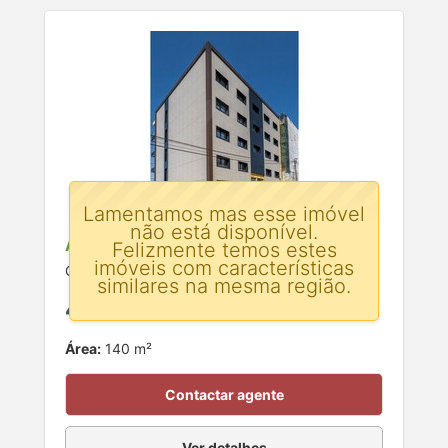
Lamentamos mas esse imóvel
não está disponível.
Apartamento T3 para venda
Felizmente temos estes
imóveis com características
Celeiros, Braga
similares na mesma região.
415.000 €
Área:
140 m²
Contactar agente
Ver detalhes