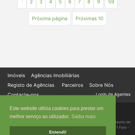
1
2
3
4
5
6
7
8
9
59
Próxima página
Próximas 10
Imóveis
Agências Imobiliárias
Registo de Agências
Parceiros
Sobre Nós
Contacte-nos
Login de Agentes
Este website utiliza cookies para prestar um
Política de proteção de dados
Livro de Reclamações online
melhor serviço ao utilizador.
Saiba mais
Centro de Informação, Mediação e Arbitragem de Conflitos de Consumo do
Algarve - Edifício Ninho de Empresas, Estrada da Penha, 8005-131 Faro -
Entendi!
Telefone: 289 823 135 cimaal@mail.telepac.pt