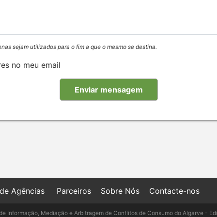
enas sejam utilizados para o fim a que o mesmo se destina.
res no meu email
 de Agências
Parceiros
Sobre Nós
Contacte-nos
de Informação, Mediação e Arbitragem de Conflitos de Consumo do Algarve - Ed