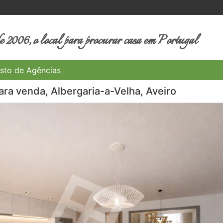
 2006, o local para procurar casa em Portugal
sto de Agências
ra venda, Albergaria-a-Velha, Aveiro