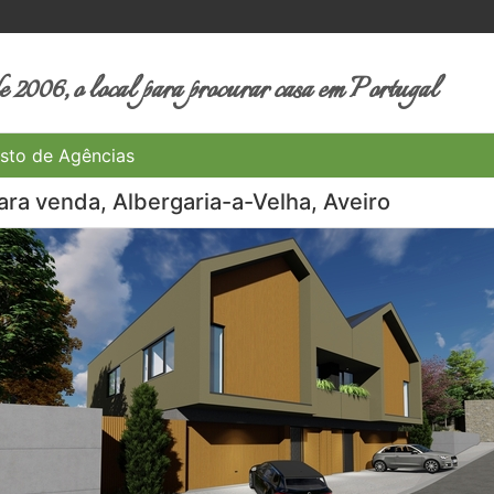
 2006, o local para procurar casa em Portugal
sto de Agências
ra venda, Albergaria-a-Velha, Aveiro