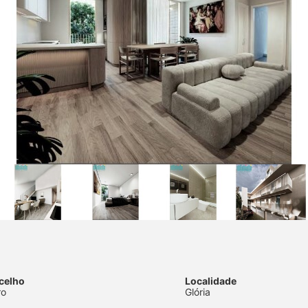
celho
Localidade
ro
Glória