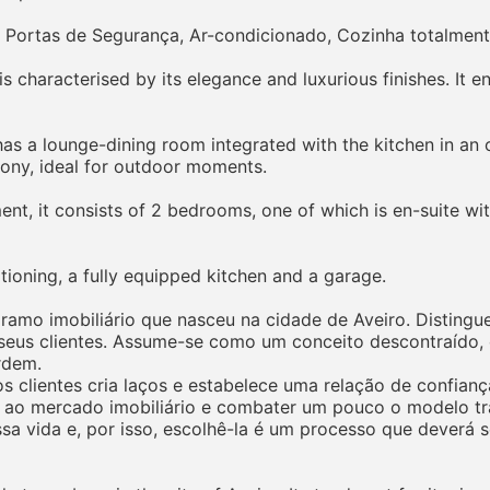
ortas de Segurança, Ar-condicionado, Cozinha totalment
haracterised by its elegance and luxurious finishes. It enj
 has a lounge-dining room integrated with the kitchen in an
cony, ideal for outdoor moments.
ent, it consists of 2 bedrooms, one of which is en-suite wi
tioning, a fully equipped kitchen and a garage.
mo imobiliário que nasceu na cidade de Aveiro. Distingue-
eus clientes. Assume-se como um conceito descontraído, o
rdem.
 clientes cria laços e estabelece uma relação de confiança 
 ao mercado imobiliário e combater um pouco o modelo tr
ssa vida e, por isso, escolhê-la é um processo que deverá