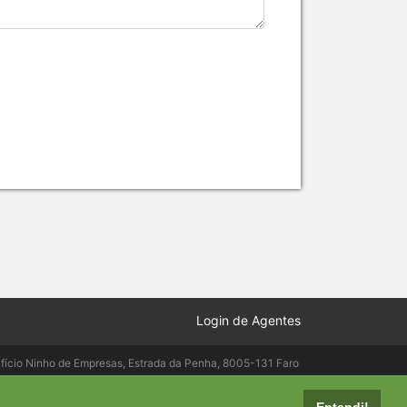
Login de Agentes
ifício Ninho de Empresas, Estrada da Penha, 8005-131 Faro
elepac.pt