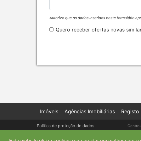
Autorizo que os dados inseridos neste formulário ap
Quero receber ofertas novas simila
Imóveis
Agências Imobiliárias
Registo
Política de proteção de dados
Centro 
Livro de Reclamações online
Este website utiliza cookies para prestar um melhor serviço 