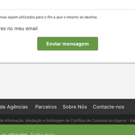
enas sejam utilizados para o fim a que o mesmo se destina.
res no meu email
 de Agências
Parceiros
Sobre Nós
Contacte-nos
de Informação, Mediação e Arbitragem de Conflitos de Consumo do Algarve - Ed
- Telefone: 289 823 135 cimaal@mail.t
ao utilizador.
Saiba mais