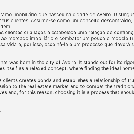
mo imobiliário que nasceu na cidade de Aveiro. Distingue-
eus clientes. Assume-se como um conceito descontraído, o
rdem.
 clientes cria laços e estabelece uma relação de confiança 
 ao mercado imobiliário e combater um pouco o modelo tr
ssa vida e, por isso, escolhê-la é um processo que deverá
t was born in the city of Aveiro. It stands out for its rigo
sees itself as a relaxed concept, where finding the ideal hom
 clients creates bonds and establishes a relationship of tru
sion to the real estate market and to combat the tradition
ves and, for this reason, choosing it is a process that shou
.