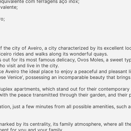
 equivalente com ferragens aço inox;
valente;
ro;
the city of Aveiro, a city characterized by its excellent l
liceiro rides and walks along its wonderful quays.
ds out for its most famous delicacy, Ovos Moles, a sweet typ
 visit and live in the city.
e Aveiro the ideal place to enjoy a peaceful and pleasant lif
se Venice', possessing an incomparable beauty that brings t
plex apartments, which stand out for their contemporary l
 with the peace transmitted through their garden, and their 
ation, just a few minutes from all possible amenities, such a
 marked by its centrality, its family atmosphere, where all t
ment for you and your family.