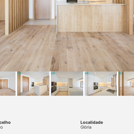
celho
Localidade
ro
Glória