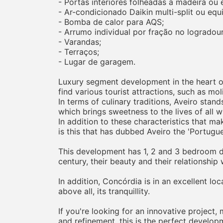
- Portas interiores folheadas a madeira ou
- Ar-condicionado Daikin multi-split ou equi
- Bomba de calor para AQS;
- Arrumo individual por fração no logradou
- Varandas;
- Terraços;
- Lugar de garagem.
Luxury segment development in the heart of 
find various tourist attractions, such as mo
In terms of culinary traditions, Aveiro stan
which brings sweetness to the lives of all who
In addition to these characteristics that mak
is this that has dubbed Aveiro the 'Portugue
This development has 1, 2 and 3 bedroom du
century, their beauty and their relationship
In addition, Concórdia is in an excellent loc
above all, its tranquillity.
If you're looking for an innovative project,
and refinement, this is the perfect develop