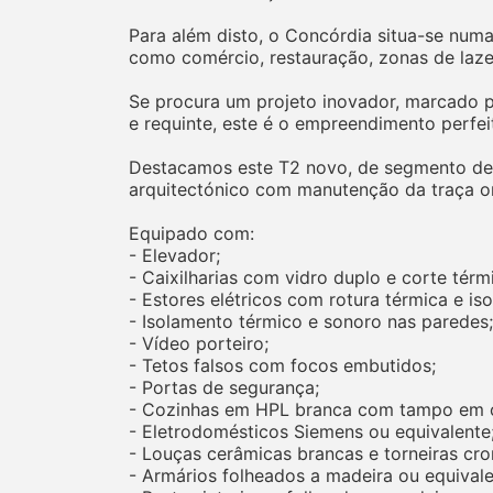
Para além disto, o Concórdia situa-se num
como comércio, restauração, zonas de lazer
Se procura um projeto inovador, marcado pe
e requinte, este é o empreendimento perfeit
Destacamos este T2 novo, de segmento de 
arquitectónico com manutenção da traça or
Equipado com:
- Elevador;
- Caixilharias com vidro duplo e corte térm
- Estores elétricos com rotura térmica e is
- Isolamento térmico e sonoro nas paredes;
- Vídeo porteiro;
- Tetos falsos com focos embutidos;
- Portas de segurança;
- Cozinhas em HPL branca com tampo em c
- Eletrodomésticos Siemens ou equivalente
- Louças cerâmicas brancas e torneiras cro
- Armários folheados a madeira ou equivale