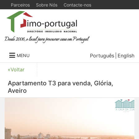
Parceiros
Sobre Nós
Contacte-nos
Desde 2006, o local para procurar casa em Portugal
Português
English
MENU
«Voltar
Apartamento T3 para venda, Glória,
Aveiro