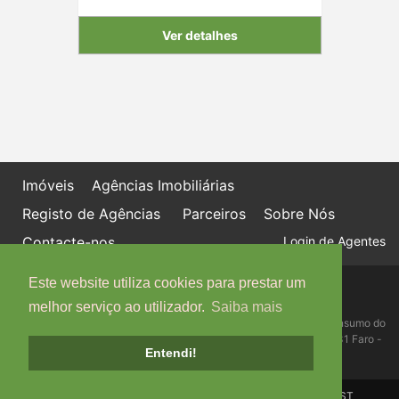
Ver detalhes
Imóveis
Agências Imobiliárias
Registo de Agências
Parceiros
Sobre Nós
Contacte-nos
Login de Agentes
Este website utiliza cookies para prestar um
Política de proteção de dados
Livro de Reclamações online
melhor serviço ao utilizador.
Saiba mais
Centro de Informação, Mediação e Arbitragem de Conflitos de Consumo do
Algarve - Edifício Ninho de Empresas, Estrada da Penha, 8005-131 Faro -
Entendi!
Telefone: 289 823 135 cimaal@mail.telepac.pt
Copyright © IMO-PORTUGAL, 2026 - Powered by
IMO-GEST