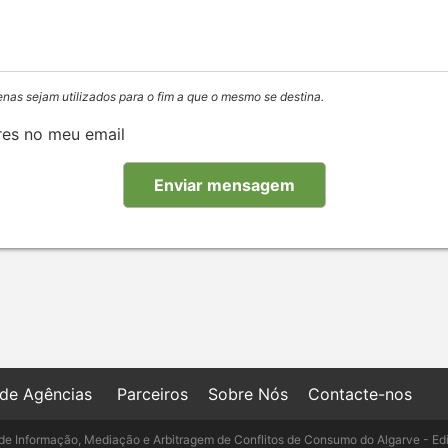
enas sejam utilizados para o fim a que o mesmo se destina.
res no meu email
 de Agências
Parceiros
Sobre Nós
Contacte-nos
de Informação, Mediação e Arbitragem de Conflitos de Consumo do Algarve - Ed