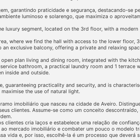
gem, garantindo praticidade e segurança, destacando-se pe
ambiente luminoso e solarengo, que maximiza o aproveitame
 luxury segment, located on the 3rd floor, with a modern 
ea, where we find the hall with access to the lower floor, 
o an exclusive balcony, offering a private and relaxing spac
 open plan living and dining room, integrated with the kitc
 a service bathroom, a practical laundry room and 1 terrace
n inside and outside.
 guaranteeing practicality and security, and is characterise
 maximise the use of natural light.
mo imobiliário que nasceu na cidade de Aveiro. Distingue-
eus clientes. Assume-se como um conceito descontraído, o
rdem.
 clientes cria laços e estabelece uma relação de confiança 
 ao mercado imobiliário e combater um pouco o modelo tr
ssa vida e, por isso, escolhê-la é um processo que deverá