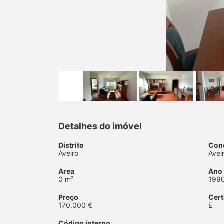
Detalhes do imóvel
Distrito
Con
Aveiro
Avei
Area
Ano
0 m²
199
Preço
Cert
170.000 €
E
Código interno