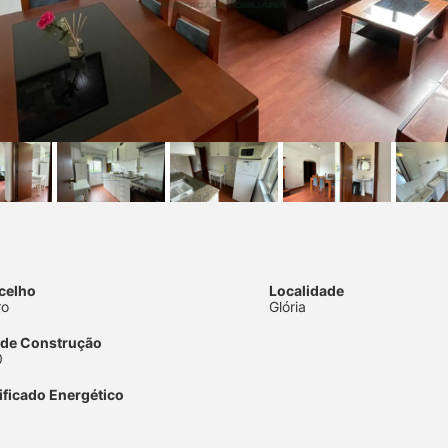
celho
Localidade
ro
Glória
 de Construção
0
ificado Energético