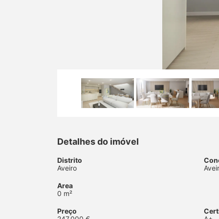
Detalhes do imóvel
Distrito
Con
Aveiro
Avei
Area
0 m²
Preço
Cert
247.000 €
A+