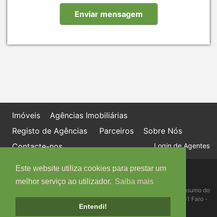
Imóveis
Agências Imobiliárias
Registo de Agências
Parceiros
Sobre Nós
Contacte-nos
Login de Agentes
Este website utiliza cookies para prestar um
Política de proteção de dados
Livro de Reclamações online
melhor serviço ao utilizador.
Saiba mais
Centro de Informação, Mediação e Arbitragem de Conflitos de Consumo do
Algarve - Edifício Ninho de Empresas, Estrada da Penha, 8005-131 Faro -
Entendi!
Telefone: 289 823 135 cimaal@mail.telepac.pt