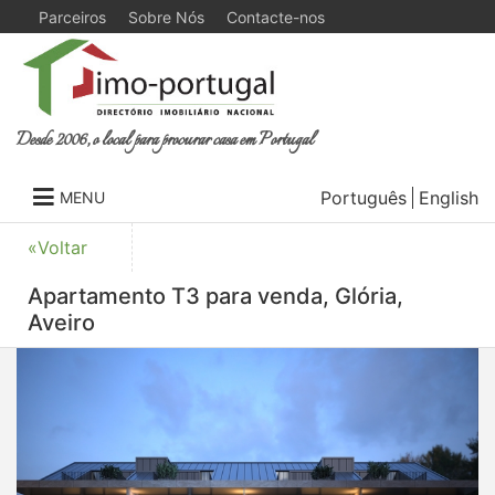
Parceiros
Sobre Nós
Contacte-nos
Desde 2006, o local para procurar casa em Portugal
Português
English
MENU
«Voltar
Apartamento T3 para venda, Glória,
Aveiro