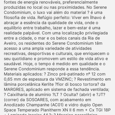
fontes de energia renováveis, preferencialmente
produzidas no local ou nas proximidades. No Serene
Condominium, o luxo vai além do material ? é uma
filosofia de vida. Refúgio perfeito: Viver em Ílhavo é
abraçar a essência da qualidade de vida, onde o
equilíbrio entre trabalho, lazer e bem-estar é uma
realidade palpável. Com uma localização privilegiada
entre a cidade, o mar e os belos canais da Ria de
Aveiro, os residentes do Serene Condominium têm
acesso a uma ampla variedade de atividades
recreativas, desportivas e culturais, que enriquecem o
seu quotidiano e promovem um estilo de vida ativo e
saudável. Hoje, o tempo é medido em qualidade e o
Serene Condominium responde a essa tendência.
Materiais aplicados: ? Zinco pré-patinado nº 12 com
0,65 mm de espessura da VMZINC; ? Revestimento em
lâmina porcelânica Kerlite ?fior di bosco tortora? da
MARGRES, aplicado em sistema de fachada ventilada;
? Caixilharia de alumínio ?LT ? Oculta? (abrir) e ?JT?
(correr) da SOSOARES, com acabamento em
Anodizado Champanhe (AC01) e vidro duplo Open
Space Temperado Planitherm XN II 6 mm + Cx TGI 18P