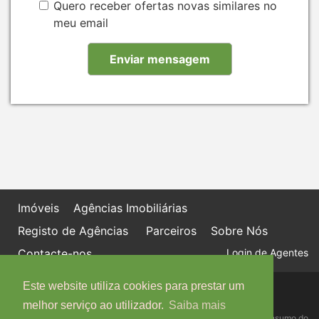
Quero receber ofertas novas similares no
meu email
Imóveis
Agências Imobiliárias
Registo de Agências
Parceiros
Sobre Nós
Contacte-nos
Login de Agentes
Este website utiliza cookies para prestar um
Política de proteção de dados
Livro de Reclamações online
melhor serviço ao utilizador.
Saiba mais
Centro de Informação, Mediação e Arbitragem de Conflitos de Consumo do