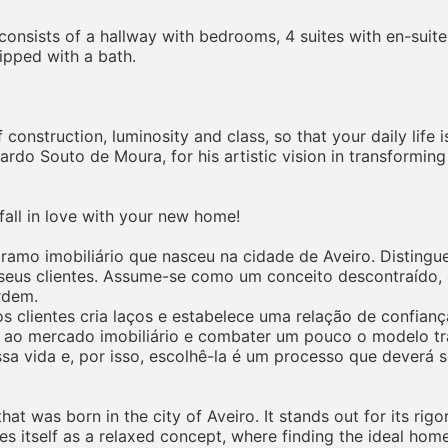
t consists of a hallway with bedrooms, 4 suites with en-sui
ipped with a bath.
f construction, luminosity and class, so that your daily life i
rdo Souto de Moura, for his artistic vision in transforming
fall in love with your new home!
mo imobiliário que nasceu na cidade de Aveiro. Distingue-
eus clientes. Assume-se como um conceito descontraído, o
rdem.
 clientes cria laços e estabelece uma relação de confiança 
 ao mercado imobiliário e combater um pouco o modelo tr
ssa vida e, por isso, escolhê-la é um processo que deverá
t was born in the city of Aveiro. It stands out for its rigo
sees itself as a relaxed concept, where finding the ideal hom