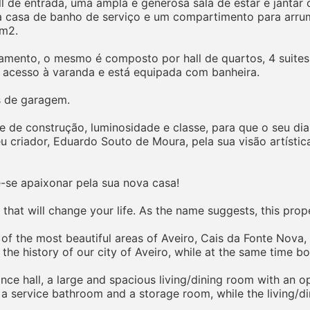
hall de entrada, uma ampla e generosa sala de estar e jan
a casa de banho de serviço e um compartimento para arru
9m2.
tamento, o mesmo é composto por hall de quartos, 4 suites
 acesso à varanda e está equipada com banheira.
s de garagem.
 de construção, luminosidade e classe, para que o seu dia
eu criador, Eduardo Souto de Moura, pela sua visão artísti
e-se apaixonar pela sua nova casa!
hat will change your life. As the name suggests, this prope
 of the most beautiful areas of Aveiro, Cais da Fonte Nova
ct the history of our city of Aveiro, while at the same time 
nce hall, a large and spacious living/dining room with an 
a service bathroom and a storage room, while the living/d