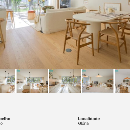
celho
Localidade
ro
Glória