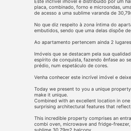
Este incrível imóvel é distribuído por um 
placa, combinado, forno e microondas, um
de acesso a uma sublime varanda de 30,7
No que diz respeito à zona íntima do apar
embutidos, sendo que uma delas dispõe de
Ao apartamento pertencem ainda 2 lugare
Imóveis que se destacam pela sua qualidade
espírito de conquista, fazendo ênfase ao s
prédio, num espetáculo de cores.
Venha conhecer este incrível imóvel e deix
Today we present to you a unique property t
make it unique.
Combined with an excellent location in one
surprising architectural features that refle
This incredible property comprises an entra
combi oven, microwave and fridge-freezer, 
sublime 30.79m2 balcony.