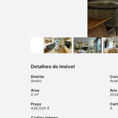
Detalhes do imóvel
Distrito
Con
Aveiro
Avei
Area
Ano
0 m²
202
Preço
Cert
436.000 €
A
Código interno