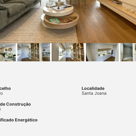
celho
Localidade
ro
Santa Joana
 de Construção
4
ificado Energético