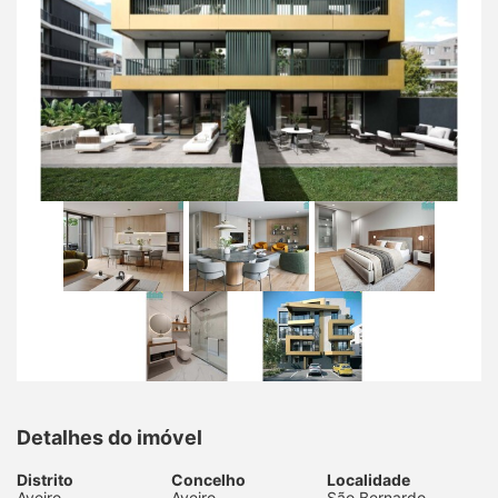
Detalhes do imóvel
Distrito
Concelho
Localidade
Aveiro
Aveiro
São Bernardo