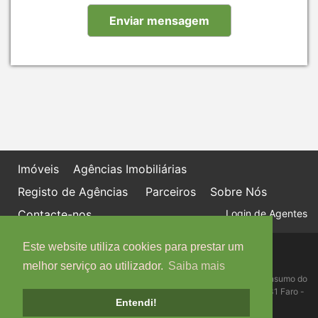
Imóveis
Agências Imobiliárias
Registo de Agências
Parceiros
Sobre Nós
Contacte-nos
Login de Agentes
Este website utiliza cookies para prestar um
Política de proteção de dados
Livro de Reclamações online
melhor serviço ao utilizador.
Saiba mais
Centro de Informação, Mediação e Arbitragem de Conflitos de Consumo do
Algarve - Edifício Ninho de Empresas, Estrada da Penha, 8005-131 Faro -
Entendi!
Telefone: 289 823 135 cimaal@mail.telepac.pt