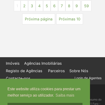
1
2
3
4
5
6
7
8
9
59
Próxima página
Próximas 10
Imóveis
Agências Imobiliárias
Registo de Agências
Parceiros
Sobre Nós
Contacte-nos
Login de Agentes
Este website utiliza cookies para prestar um
Política de proteção de dados
Livro de Reclamações online
melhor serviço ao utilizador.
Saiba mais
Centro de Informação, Mediação e Arbitragem de Conflitos de Consumo do
Algarve - Edifício Ninho de Empresas, Estrada da Penha, 8005-131 Faro -