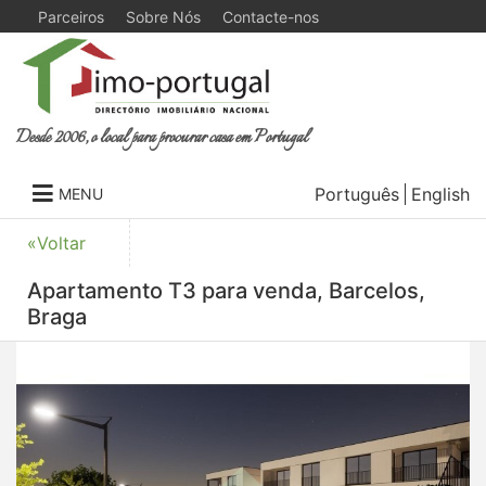
Parceiros
Sobre Nós
Contacte-nos
Desde 2006, o local para procurar casa em Portugal
Português
English
MENU
«Voltar
Apartamento T3 para venda, Barcelos,
Braga