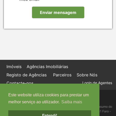
Imóveis
Agências Imobiliárias
Registo de Agências
Parceiros
Sobre Nós
Contacte-nos
Login de Agentes
Este website utiliza cookies para prestar um
Política de proteção de dados
Livro de Reclamações online
melhor serviço ao utilizador.
Saiba mais
Centro de Informação, Mediação e Arbitragem de Conflitos de Consumo do
Algarve - Edifício Ninho de Empresas, Estrada da Penha, 8005-131 Faro -
Entendi!
Telefone: 289 823 135 cimaal@mail.telepac.pt