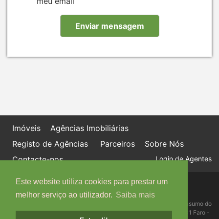
meu email
Imóveis
Agências Imobiliárias
Registo de Agências
Parceiros
Sobre Nós
Contacte-nos
Login de Agentes
Este website utiliza cookies para prestar um
Política de proteção de dados
Livro de Reclamações online
melhor serviço ao utilizador.
Saiba mais
Centro de Informação, Mediação e Arbitragem de Conflitos de Consumo do
Algarve - Edifício Ninho de Empresas, Estrada da Penha, 8005-131 Faro -