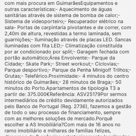
com mais procura em GuimarãesEquipamentos e
outras características:- Aquecimento de águas
sanitárias através de sistema de bomba de calor;-
Sistema de videoporteiro;- Recuperador elétrico na
sala- Portas de carpintaria pivotantes e de correr, com
2,40m de altura, revestidas a termo laminada, sem
guarnições;- Iluminação através de placas LED. Sancas
iluminadas com fita LED;- Climatização constituída
por ar condicionado por split;- Garagem fechada com
portão automático;Área Envolvente:- Parque da
Cidade;- Skate Park;- Street workout;- Ciclovias;-
Parque desportivo;- Parque da Penha Minigolf Trilhos;-
Grutas;- Teleférico.Proximidade:- 4 minutos do centro
histórico de Guimarães;- 28 minutos de Braga;- 50
minutos do Porto.Apartamentos de tipologia T3 a
partir de: 375.000€Referência: ASV25179Por sermos
intermediários de crédito devidamente autorizados
pelo Banco de Portugal (Reg. 2736), fazemos a gestão
de todo o seu processo de financiamento, sempre
com as melhores soluções de mercado.Porquê
escolher a AS Imobiliária?Com mais de 16 anos no
ramo imobiliário e milhares de famílias felizes,