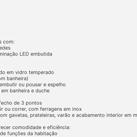
s com:
redes
uminação LED embutida
rdo em vidro temperado
com banheira)
embutir ou pousar e espelho
s em banheira e duche
 fecho de 3 pontos
rir ou correr, com ferragens em inox
com gavetas, prateleiras, varão e acabamento interior em 
ecer comodidade e eficiência:
 de funções da habitação