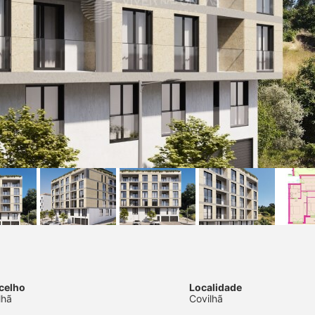
celho
Localidade
lhã
Covilhã