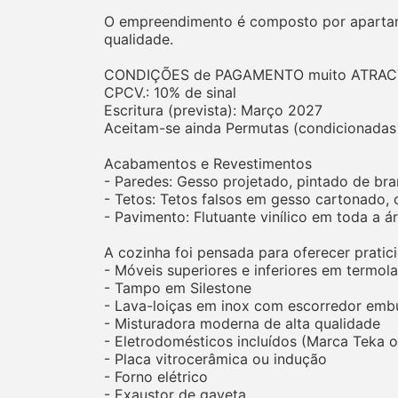
O empreendimento é composto por apartame
qualidade.
CONDIÇÕES de PAGAMENTO muito ATRAC
CPCV.: 10% de sinal
Escritura (prevista): Março 2027
Aceitam-se ainda Permutas (condicionadas
Acabamentos e Revestimentos
- Paredes: Gesso projetado, pintado de bra
- Tetos: Tetos falsos em gesso cartonado, 
- Pavimento: Flutuante vinílico em toda a á
A cozinha foi pensada para oferecer pratic
- Móveis superiores e inferiores em termol
- Tampo em Silestone
- Lava-loiças em inox com escorredor emb
- Misturadora moderna de alta qualidade
- Eletrodomésticos incluídos (Marca Teka o
- Placa vitrocerâmica ou indução
- Forno elétrico
- Exaustor de gaveta