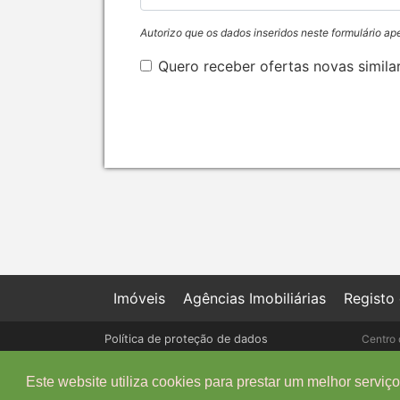
Autorizo que os dados inseridos neste formulário ap
Quero receber ofertas novas simila
Imóveis
Agências Imobiliárias
Registo
Política de proteção de dados
Centro 
Livro de Reclamações online
Este website utiliza cookies para prestar um melhor serviço 