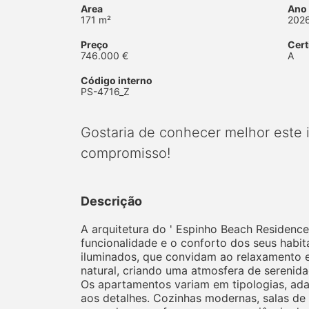
Area
Ano
171 m²
202
Preço
Cert
746.000 €
A
Código interno
PS-4716_Z
Gostaria de conhecer melhor este
compromisso!
Descrição
A arquitetura do ' Espinho Beach Residenc
funcionalidade e o conforto dos seus habi
iluminados, que convidam ao relaxamento e
natural, criando uma atmosfera de serenid
Os apartamentos variam em tipologias, ada
aos detalhes. Cozinhas modernas, salas d