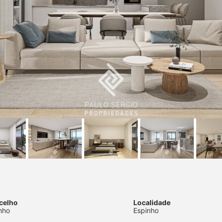
celho
Localidade
nho
Espinho