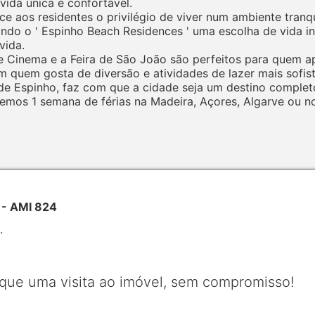
ida única e confortável.
ce aos residentes o privilégio de viver num ambiente tranqu
nando o ' Espinho Beach Residences ' uma escolha de vida
vida.
e Cinema e a Feira de São João são perfeitos para quem apr
m quem gosta de diversão e atividades de lazer mais sofis
 Espinho, faz com que a cidade seja um destino completo p
os 1 semana de férias na Madeira, Açores, Algarve ou no
a - AMI 824
.
que uma visita ao imóvel, sem compromisso!