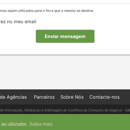
enas sejam utilizados para o fim a que o mesmo se destina.
res no meu email
 de Agências
Parceiros
Sobre Nós
Contacte-nos
de Informação, Mediação e Arbitragem de Conflitos de Consumo do Algarve - Ed
- Telefone: 289 823 135 cimaal@mail.t
ao utilizador.
Saiba mais
Copyright © IMO-PORTUGAL, 2026 - Powered by
IMO-GEST