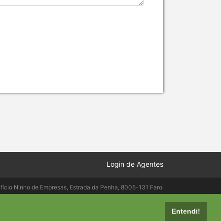
Login de Agentes
ifício Ninho de Empresas, Estrada da Penha, 8005-131 Faro
elepac.pt
Entendi!