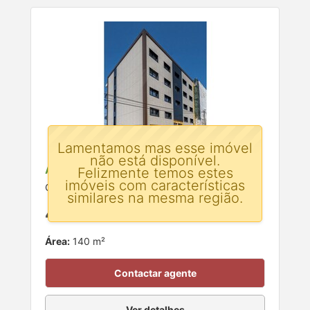
Lamentamos mas esse imóvel
não está disponível.
Apartamento T3 para venda
Felizmente temos estes
imóveis com características
Celeiros, Braga
similares na mesma região.
415.000 €
Área:
140 m²
Contactar agente
Ver detalhes