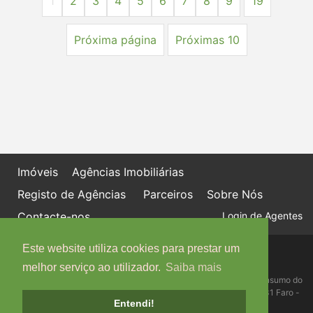
1
2
3
4
5
6
7
8
9
19
Próxima página
Próximas 10
Imóveis
Agências Imobiliárias
Registo de Agências
Parceiros
Sobre Nós
Contacte-nos
Login de Agentes
Este website utiliza cookies para prestar um
Política de proteção de dados
Livro de Reclamações online
melhor serviço ao utilizador.
Saiba mais
Centro de Informação, Mediação e Arbitragem de Conflitos de Consumo do
Algarve - Edifício Ninho de Empresas, Estrada da Penha, 8005-131 Faro -
Entendi!
Telefone: 289 823 135 cimaal@mail.telepac.pt