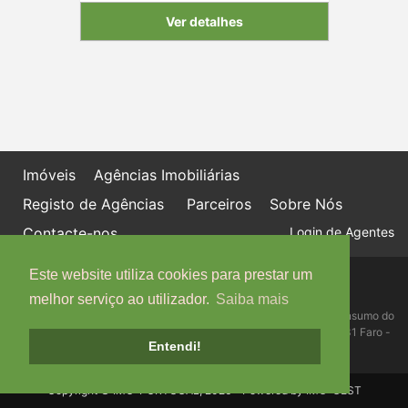
Ver detalhes
Imóveis
Agências Imobiliárias
Registo de Agências
Parceiros
Sobre Nós
Contacte-nos
Login de Agentes
Este website utiliza cookies para prestar um
Política de proteção de dados
Livro de Reclamações online
melhor serviço ao utilizador.
Saiba mais
Centro de Informação, Mediação e Arbitragem de Conflitos de Consumo do
Algarve - Edifício Ninho de Empresas, Estrada da Penha, 8005-131 Faro -
Entendi!
Telefone: 289 823 135 cimaal@mail.telepac.pt
Copyright © IMO-PORTUGAL, 2026 - Powered by
IMO-GEST