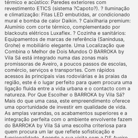
térmico e acústico: Paredes exteriores com
revestimento ETICS (sistema ?Capoto?). ? Iluminação
e climatização: Fitas LED embutidas, ar condicionado
mural e bomba de calor Daikin. ? Caixilharia premium:
Alumínio com corte térmico, complementado por
blackouts elétricos Luxaflex. ? Cozinha e sanitários:
Equipamentos de marcas de referência (Sanindusa,
Grohe) e mobiliário elegante. Uma Localização que
Combina o Melhor de Dois Mundos O BARROKA by
Vila Sá está integrado numa das zonas mais
promissoras de Aveiro, a poucos passos de escolas,
comércio, serviços e transportes. Com rápidos
acessos às principais vias rodoviárias e às praias da
região, este é o lugar perfeito para quem procura uma
ligação fluida entre a vida urbana e o contacto com a
natureza. Por Que Escolher o BARROKA by Vila Sá?
Mais do que uma casa, este empreendimento oferece
uma oportunidade de investir em qualidade de vida.
As amplas varandas, os acabamentos superiores e a
integração perfeita com o ambiente envolvente fazem
do BARROKA by Vila Sá uma escolha criteriosa para
quem procura um lar que reflete sofisticação e
funcionalidade. Agende a sua visita com a DS Aveiro