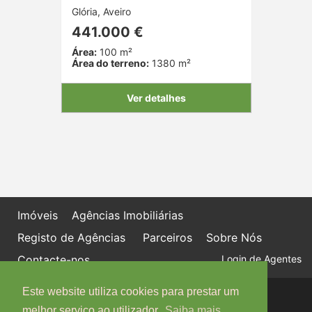
Glória, Aveiro
441.000 €
Área:
100 m²
Área do terreno:
1380 m²
Ver detalhes
Imóveis
Agências Imobiliárias
Registo de Agências
Parceiros
Sobre Nós
Contacte-nos
Login de Agentes
Este website utiliza cookies para prestar um
Política de proteção de dados
Livro de Reclamações online
melhor serviço ao utilizador.
Saiba mais