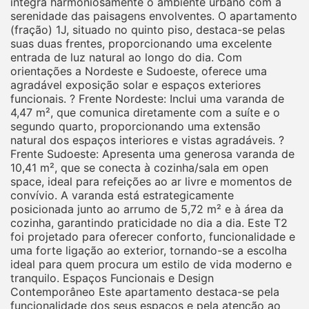
integra harmoniosamente o ambiente urbano com a
serenidade das paisagens envolventes. O apartamento
(fração) 1J, situado no quinto piso, destaca-se pelas
suas duas frentes, proporcionando uma excelente
entrada de luz natural ao longo do dia. Com
orientações a Nordeste e Sudoeste, oferece uma
agradável exposição solar e espaços exteriores
funcionais. ? Frente Nordeste: Inclui uma varanda de
4,47 m², que comunica diretamente com a suíte e o
segundo quarto, proporcionando uma extensão
natural dos espaços interiores e vistas agradáveis. ?
Frente Sudoeste: Apresenta uma generosa varanda de
10,41 m², que se conecta à cozinha/sala em open
space, ideal para refeições ao ar livre e momentos de
convívio. A varanda está estrategicamente
posicionada junto ao arrumo de 5,72 m² e à área da
cozinha, garantindo praticidade no dia a dia. Este T2
foi projetado para oferecer conforto, funcionalidade e
uma forte ligação ao exterior, tornando-se a escolha
ideal para quem procura um estilo de vida moderno e
tranquilo. Espaços Funcionais e Design
Contemporâneo Este apartamento destaca-se pela
funcionalidade dos seus espaços e pela atenção ao