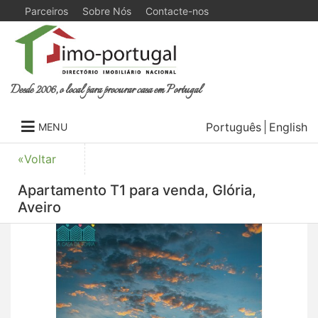
Parceiros
Sobre Nós
Contacte-nos
Desde 2006, o local para procurar casa em Portugal
Português
English
MENU
«Voltar
Apartamento T1 para venda, Glória,
Aveiro