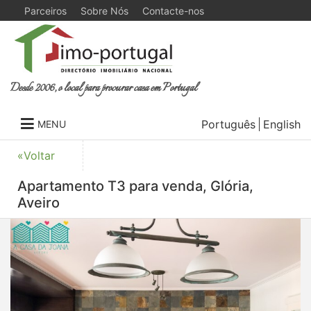
Parceiros
Sobre Nós
Contacte-nos
Desde 2006, o local para procurar casa em Portugal
Português
English
MENU
«Voltar
Apartamento T3 para venda, Glória,
Aveiro