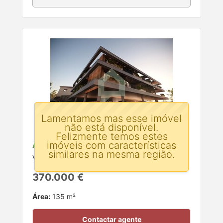
Lamentamos mas esse imóvel
não está disponível.
Felizmente temos estes
imóveis com características
Apartamento T2 para venda
similares na mesma região.
Vila Frescainha (São Pedro), Barcelos, Braga
370.000 €
Área:
135 m²
Contactar agente