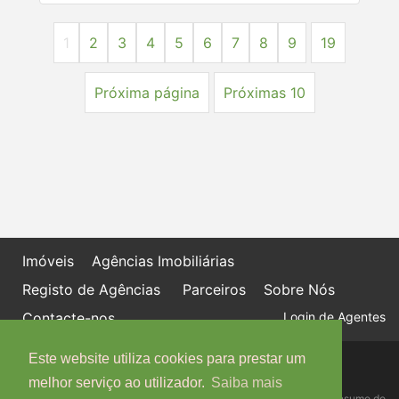
1
2
3
4
5
6
7
8
9
19
Próxima página
Próximas 10
Imóveis
Agências Imobiliárias
Registo de Agências
Parceiros
Sobre Nós
Contacte-nos
Login de Agentes
Este website utiliza cookies para prestar um
Política de proteção de dados
Livro de Reclamações online
melhor serviço ao utilizador.
Saiba mais
Centro de Informação, Mediação e Arbitragem de Conflitos de Consumo do