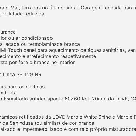
ra o Mar, terraços no último andar. Garagem fechada para 
obilidade reduzida.
gurança
lor ou ar condicionado
ira lacada ou termolaminada branca
MI Touch panel para aquecimento de águas sanitárias, ven
uecimento e arrefecimento respetivamente
nza por fora e branco no interior
s Linea 3P T29 NR
das para as cortinas
indireta
ato Esmaltado antiderrapante 60x60 Ret. 20mm da LOVE, 
râmicos retificados da LOVE Marble White Shine e Marble F
 da Sanindusa (ou similar) de cor branca
ebaixado e impermeabilizado e com ralo próprio misturad