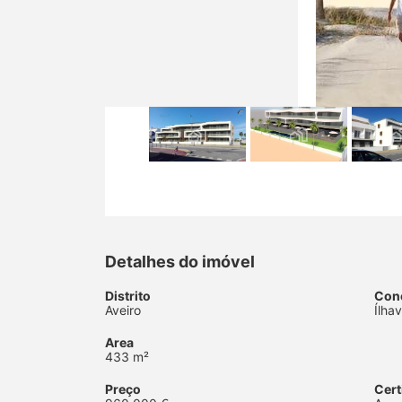
Detalhes do imóvel
Distrito
Con
Aveiro
Ílha
Area
433 m²
Preço
Cert