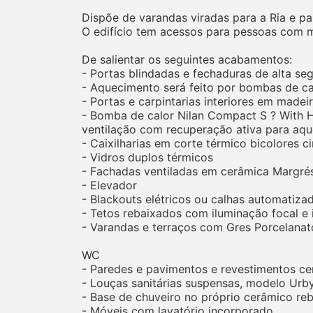
Dispõe de varandas viradas para a Ria e pa
O edifício tem acessos para pessoas com m
De salientar os seguintes acabamentos:
- Portas blindadas e fechaduras de alta se
- Aquecimento será feito por bombas de ca
- Portas e carpintarias interiores em made
- Bomba de calor Nilan Compact S ? With H
ventilação com recuperação ativa para aq
- Caixilharias em corte térmico bicolores ci
- Vidros duplos térmicos
- Fachadas ventiladas em cerâmica Margré
- Elevador
- Blackouts elétricos ou calhas automatiza
- Tetos rebaixados com iluminação focal e 
- Varandas e terraços com Gres Porcelan
WC
- Paredes e pavimentos e revestimentos ce
- Louças sanitárias suspensas, modelo Urby
- Base de chuveiro no próprio cerâmico r
- Móveis com lavatório incorporado