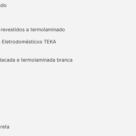
ado
s revestidos a termolaminado
s Eletrodomésticos TEKA
 lacada e termolaminada branca
ireta