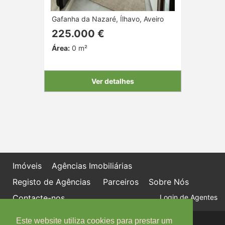
Gafanha da Nazaré, Ílhavo, Aveiro
225.000 €
Área:
0 m²
Ver detalhes
Imóveis
Agências Imobiliárias
Registo de Agências
Parceiros
Sobre Nós
Contacte-nos
Login de Agentes
Este website utiliza cookies para prestar um
Política de proteção de dados