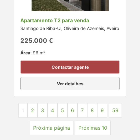
Apartamento T2 para venda
Santiago de Riba-Ul, Oliveira de Azeméis, Aveiro
225.000 €
Área:
96 m²
Contactar agente
Ver detalhes
1
2
3
4
5
6
7
8
9
59
Próxima página
Próximas 10