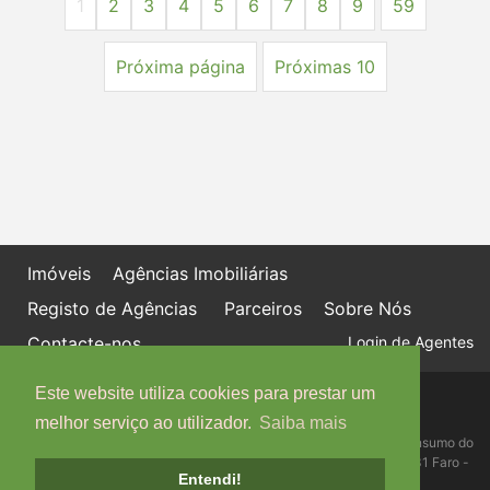
1
2
3
4
5
6
7
8
9
59
Próxima página
Próximas 10
Imóveis
Agências Imobiliárias
Registo de Agências
Parceiros
Sobre Nós
Contacte-nos
Login de Agentes
Este website utiliza cookies para prestar um
Política de proteção de dados
Livro de Reclamações online
melhor serviço ao utilizador.
Saiba mais
Centro de Informação, Mediação e Arbitragem de Conflitos de Consumo do
Algarve - Edifício Ninho de Empresas, Estrada da Penha, 8005-131 Faro -
Entendi!
Telefone: 289 823 135 cimaal@mail.telepac.pt