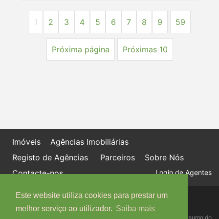
1
2
3
4
5
6
7
8
9
59
Próxima página
Próximas 10
Imóveis
Agências Imobiliárias
Registo de Agências
Parceiros
Sobre Nós
Contacte-nos
Login de Agentes
Este website utiliza cookies para prestar um
Política de proteção de dados
Livro de Reclamações online
melhor serviço ao utilizador.
Saiba mais
Centro de Informação, Mediação e Arbitragem de Conflitos de Consumo do