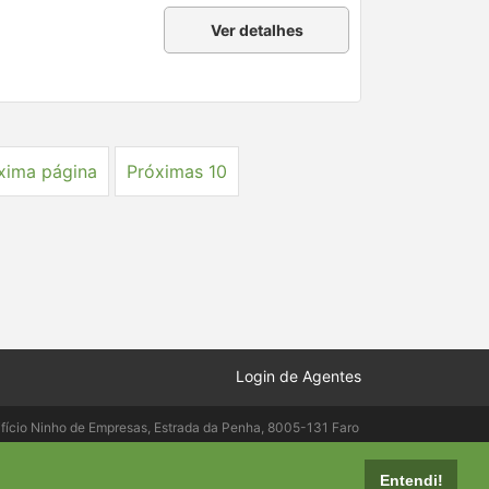
Ver detalhes
xima página
Próximas 10
Login de Agentes
ifício Ninho de Empresas, Estrada da Penha, 8005-131 Faro
elepac.pt
Entendi!