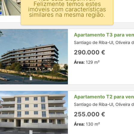
Área:
125 m²
Felizmente temos estes
imóveis com características
similares na mesma região.
Apartamento T3 para ve
Santiago de Riba-Ul, Oliveira 
290.000 €
Área:
129 m²
Apartamento T2 para ve
Santiago de Riba-Ul, Oliveira 
255.000 €
Área:
130 m²