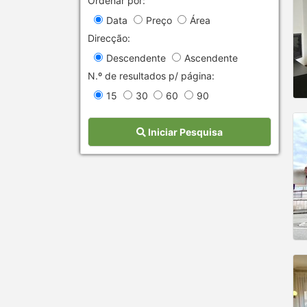
Ordenar por:
Data
Preço
Área
Direcção:
Descendente
Ascendente
N.º de resultados p/ página:
15
30
60
90
Iniciar Pesquisa