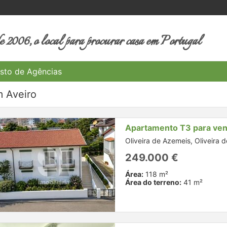
 2006, o local para procurar casa em Portugal
sto de Agências
 Aveiro
Apartamento T3 para ve
Oliveira de Azemeis, Oliveira 
249.000 €
Área:
118 m²
Área do terreno:
41 m²