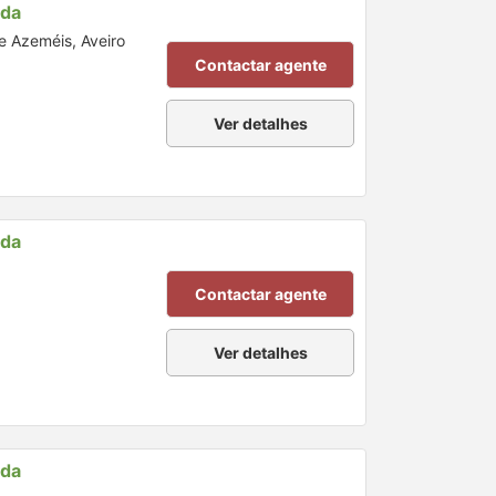
nda
de Azeméis, Aveiro
Contactar agente
Ver detalhes
nda
Contactar agente
Ver detalhes
nda