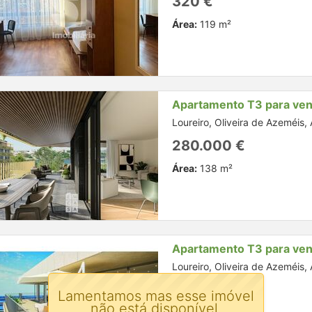
320 €
Área:
119 m²
Apartamento T3 para ve
Loureiro, Oliveira de Azeméis, 
280.000 €
Área:
138 m²
Apartamento T3 para ve
Loureiro, Oliveira de Azeméis, 
265.000 €
Lamentamos mas esse imóvel
não está disponível.