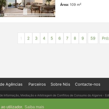
Área:
109 m²
1
2
3
4
5
6
7
8
9
59
Pró
 de Agências
Parceiros
Sobre Nós
Contacte-nos
de Informação, Mediação e Arbitragem de Conflitos de Consumo do Algarve - Ed
- Telefone: 289 823 135 cimaal@mail.t
ao utilizador.
Saiba mais