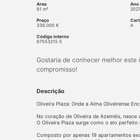
Area
Ano
91 m²
202
Preço
Cert
336.000 €
A
Código interno
67553215 S
Gostaria de conhecer melhor este
compromisso!
Descrição
Oliveira Plaza: Onde a Alma Oliveirense E
No coração de Oliveira de Azeméis, nasce u
O Oliveira Plaza surge como o elo perfeito
Composto por apenas 19 apartamentos exclu