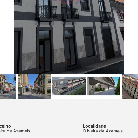
celho
Localidade
eira de Azeméis
Oliveira de Azemeis