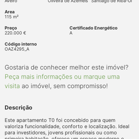
Aveiro
Oliveira de Azeméis
Santiago de Riba-Ul
Area
115 m²
Preço
Certificado Energético
220.000 €
A
Código interno
OAZ4295_A
Gostaria de conhecer melhor este imóvel?
Peça mais informações ou marque uma
visita
ao imóvel, sem compromisso!
Descrição
Este apartamento T0 foi concebido para quem
valoriza funcionalidade, conforto e localização. Ideal
para investidores, jovens profissionais ou como
primeira habitação, oferece um espaço moderno e