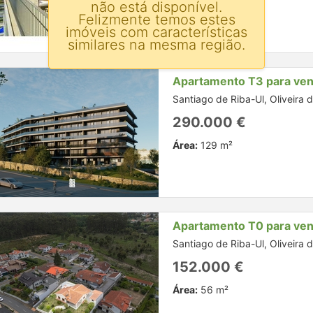
Área:
125 m²
não está disponível.
Felizmente temos estes
imóveis com características
similares na mesma região.
Apartamento T3 para ve
Santiago de Riba-Ul, Oliveira 
290.000 €
Área:
129 m²
Apartamento T0 para ve
Santiago de Riba-Ul, Oliveira 
152.000 €
Área:
56 m²