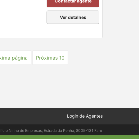
Contactar agente
Ver detalhes
xima página
Próximas 10
Login de Agentes
ifício Ninho de Empresas, Estrada da Penha, 8005-131 Faro
elepac.pt