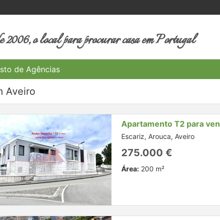
 2006, o local para procurar casa em Portugal
sto de Agências
 Aveiro
Apartamento T2 para ve
Escariz, Arouca, Aveiro
275.000 €
Área:
200 m²