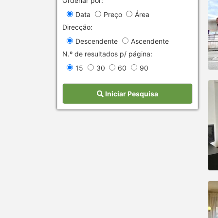
Ordenar por:
Data
Preço
Área
Direcção:
Descendente
Ascendente
N.º de resultados p/ página:
15
30
60
90
Iniciar Pesquisa