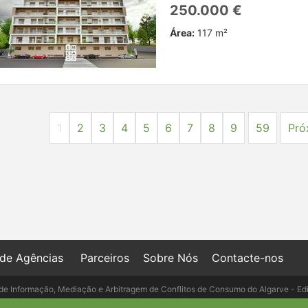
250.000 €
Área:
117 m²
1
2
3
4
5
6
7
8
9
59
Pró
 de Agências
Parceiros
Sobre Nós
Contacte-nos
de Informação, Mediação e Arbitragem de Conflitos de Consumo do Algarve - Ed
- Telefone: 289 823 135 cimaal@mail.t