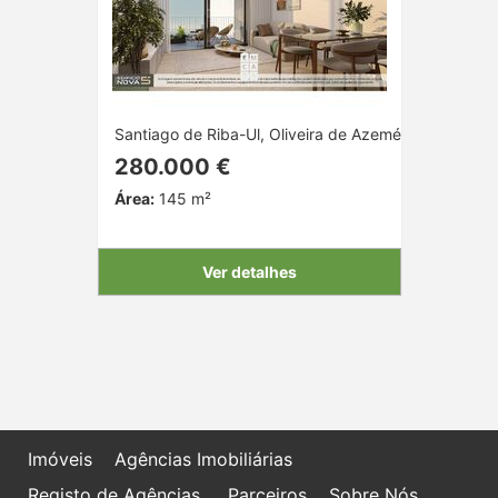
Santiago de Riba-Ul, Oliveira de Azeméis, Aveiro
280.000 €
Área:
145 m²
Ver detalhes
Imóveis
Agências Imobiliárias
Registo de Agências
Parceiros
Sobre Nós