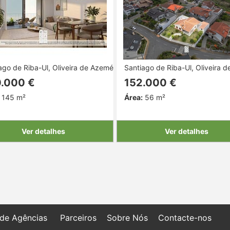
ago de Riba-Ul, Oliveira de Azeméis, Aveiro
Santiago de Riba-Ul, Oliveira d
.000 €
152.000 €
145 m²
Área:
56 m²
Ver detalhes
Ver detalhes
 de Agências
Parceiros
Sobre Nós
Contacte-nos