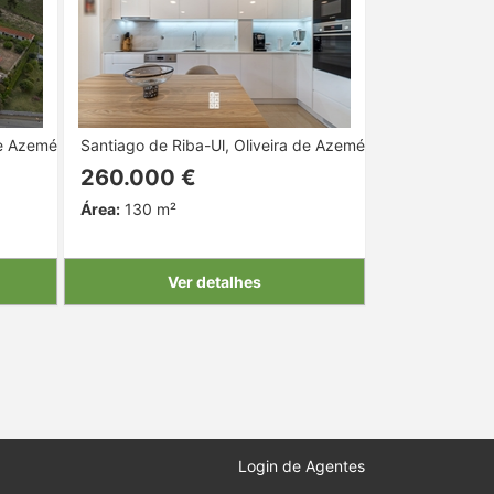
e Azeméis, Aveiro
Santiago de Riba-Ul, Oliveira de Azeméis, Aveiro
260.000 €
Área:
130 m²
Ver detalhes
Login de Agentes