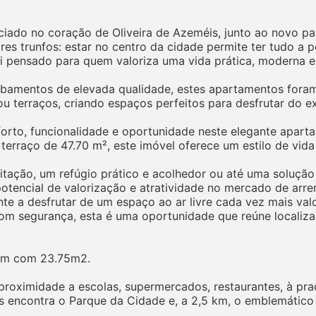
ado no coração de Oliveira de Azeméis, junto ao novo pa
res trunfos: estar no centro da cidade permite ter tudo a
oi pensado para quem valoriza uma vida prática, moderna e
amentos de elevada qualidade, estes apartamentos foram
terraços, criando espaços perfeitos para desfrutar do ext
orto, funcionalidade e oportunidade neste elegante apart
erraço de 47.70 m², este imóvel oferece um estilo de vida
itação, um refúgio prático e acolhedor ou até uma solução 
tencial de valorização e atratividade no mercado de arr
e a desfrutar de um espaço ao ar livre cada vez mais val
com segurança, esta é uma oportunidade que reúne localizaç
gem com 23.75m2.
à proximidade a escolas, supermercados, restaurantes, à p
 encontra o Parque da Cidade e, a 2,5 km, o emblemático 