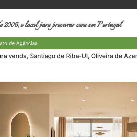
 2006, o local para procurar casa em Portugal
sto de Agências
ra venda, Santiago de Riba-Ul, Oliveira de Aze