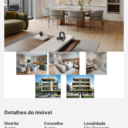
Detalhes do imóvel
Distrito
Concelho
Localidade
Aveiro
Aveiro
São Bernardo