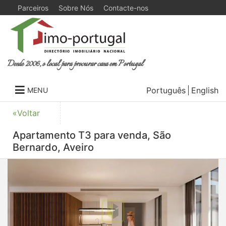
Parceiros
Sobre Nós
Contacte-nos
Desde 2006, o local para procurar casa em Portugal
Português
English
MENU
«Voltar
Apartamento T3 para venda, São
Bernardo, Aveiro