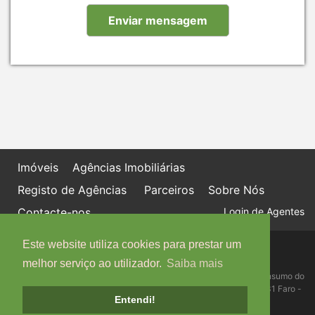
Imóveis
Agências Imobiliárias
Registo de Agências
Parceiros
Sobre Nós
Contacte-nos
Login de Agentes
Este website utiliza cookies para prestar um
Política de proteção de dados
Livro de Reclamações online
melhor serviço ao utilizador.
Saiba mais
Centro de Informação, Mediação e Arbitragem de Conflitos de Consumo do
Algarve - Edifício Ninho de Empresas, Estrada da Penha, 8005-131 Faro -
Entendi!
Telefone: 289 823 135 cimaal@mail.telepac.pt